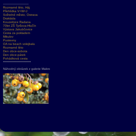
----------------------------
Rozmarné léto, Háj
Přehlídka V+W+J
Světelné město, Ostrava
Drakiáda
Kouzelnice Radana
70let ZŠ Tyršova-Hlučín
Výstava Jakubčovice
Cesta za pokladem
Mikulov
Pustevny
OA na beach volejbalu
Rozmarné léto
Den obce-sobota
Den obce-pátek
Pohádková cesta
***********************
Náhodný obrázek z galerie Makro