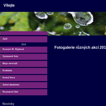
Vítejte
Zpět
2014
Fotogalerie různých akcí 20
Koncert M. Ripkové
Vystavené foto
Moje vernisáž
Drakiáda
Kutná Hora
Sokol-akademie
Rozmarné léto
Novinky