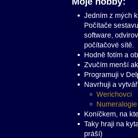
Moje hobby:
Jedním z mých ko
Počítače sestavuj
software, odviro
počítačové sítě.
Hodně fotím a obč
Zvučím menší ak
Programuji v Del
Navrhuji a vytvá
Werichovci
Numeralogie 
Koníčkem, na kte
Taky hraji na kyt
práší)