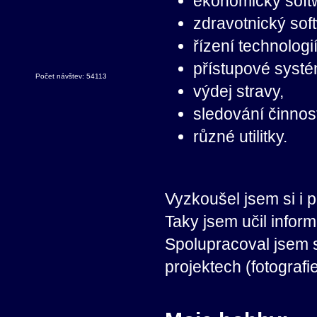
ekonomický soft
zdravotnický sof
řízení technologií
přístupové systé
Počet návštev: 54113
výdej stravy,
sledování činnost
různé utilitky.
Vyzkoušel jsem si i 
Taky jsem učil inform
Spolupracoval jsem 
projektech (fotografi