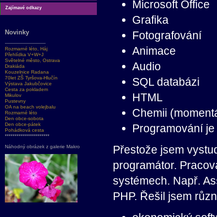
Microsoft Office
Zajímavé odkazy
Grafika
Fotografování
Novinky
----------------------------
Animace
Rozmarné léto, Háj
Přehlídka V+W+J
Světelné město, Ostrava
Audio
Drakiáda
Kouzelnice Radana
70let ZŠ Tyršova-Hlučín
SQL databázi
Výstava Jakubčovice
Cesta za pokladem
HTML
Mikulov
Pustevny
OA na beach volejbalu
Chemii (momentá
Rozmarné léto
Den obce-sobota
Den obce-pátek
Programování je 
Pohádková cesta
***********************
Přestože jsem vystudo
Náhodný obrázek z galerie Makro
programátor. Pracov
systémech. Např. Ass
PHP. Řešil jsem různé