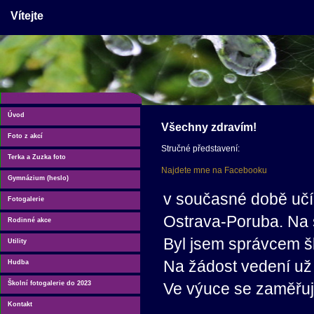
Vítejte
Úvod
Všechny zdravím!
Foto z akcí
Stručné představení:
Terka a Zuzka foto
Najdete mne na Facebooku
Gymnázium (heslo)
v současné době učí
Fotogalerie
Ostrava-Poruba. Na 
Rodinné akce
Byl jsem správcem š
Utility
Na žádost vedení už v
Hudba
Školní fotogalerie do 2023
Ve výuce se zaměřuj
Kontakt