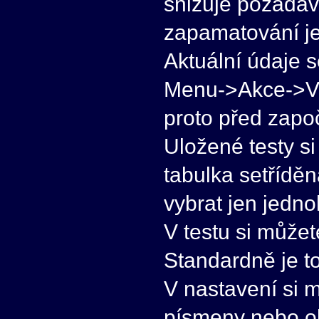
snižuje požadav
zapamatování je
Aktuální údaje s
Menu->Akce->Výs
proto před zapo
Uložené testy s
tabulka setříděn
vybrat jen jedno
V testu si můžet
Standardně je t
V nastavení si m
písmeny nebo ob