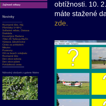
obtížnosti. 10. 
Zajímavé odkazy
máte stažené da
Novinky
zde.
----------------------------
Rozmarné léto, Háj
Přehlídka V+W+J
Světelné město, Ostrava
Drakiáda
Kouzelnice Radana
70let ZŠ Tyršova-Hlučín
Výstava Jakubčovice
Cesta za pokladem
Mikulov
Pustevny
OA na beach volejbalu
Rozmarné léto
Den obce-sobota
Den obce-pátek
Pohádková cesta
***********************
Náhodný obrázek z galerie Makro