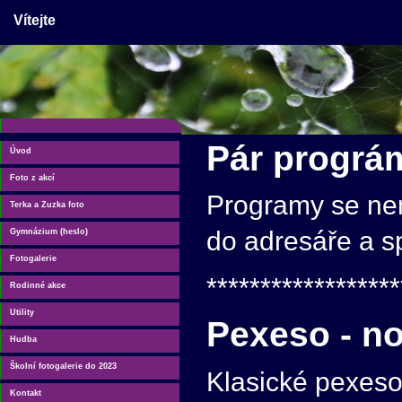
Vítejte
Pár prográm
Úvod
Foto z akcí
Programy se nemu
Terka a Zuzka foto
do adresáře a s
Gymnázium (heslo)
Fotogalerie
******************
Rodinné akce
Utility
Pexeso - n
Hudba
Školní fotogalerie do 2023
Klasické pexeso
Kontakt