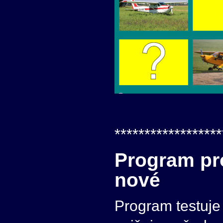
******************
Program pro
nové
Program testuje