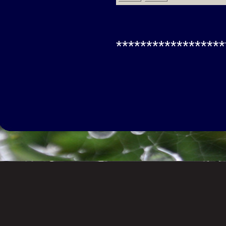
******************