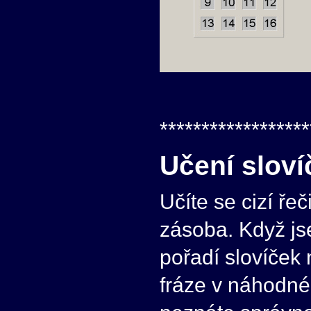
******************
Učení slovíč
Učíte se cizí ře
zásoba. Když jse
pořadí slovíček 
fráze v náhodné