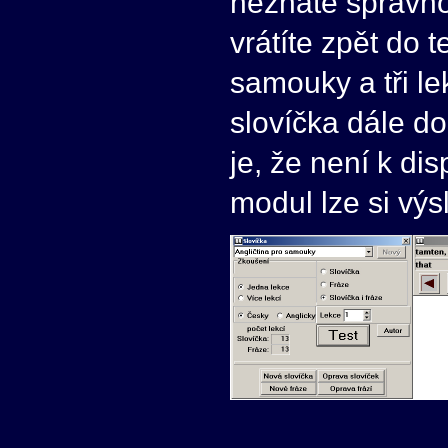
neznáte správnou
vrátíte zpět do t
samouky a tři le
slovíčka dále do
je, že není k di
modul lze si výs