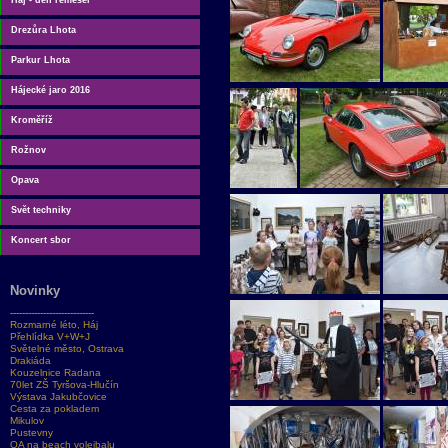
Háj - den řemesel
Drezůra Lhota
Parkur Lhota
Hájecké jaro 2016
Kroměříž
Rožnov
Opava
Svět techniky
Koncert sbor
Novinky
----------------------------
Rozmarné léto, Háj
Přehlídka V+W+J
Světelné město, Ostrava
Drakiáda
Kouzelnice Radana
70let ZŠ Tyršova-Hlučín
Výstava Jakubčovice
Cesta za pokladem
Mikulov
Pustevny
OA na beach volejbalu