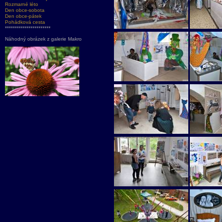
Rozmarné léto
Den obce-sobota
Den obce-pátek
Pohádková cesta
***********************
Náhodný obrázek z galerie Makro