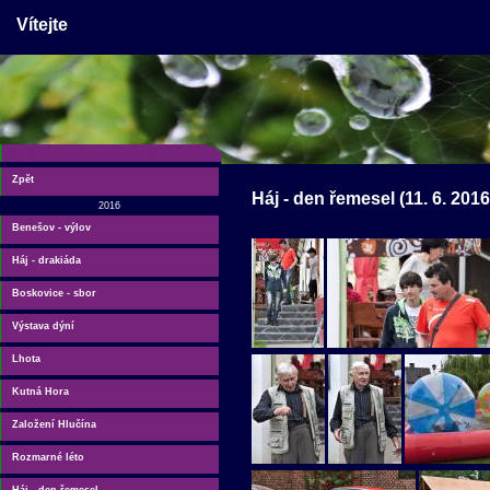
Vítejte
Zpět
Háj - den řemesel (11. 6. 2016
2016
Benešov - výlov
Háj - drakiáda
Boskovice - sbor
Výstava dýní
Lhota
Kutná Hora
Založení Hlučína
Rozmarné léto